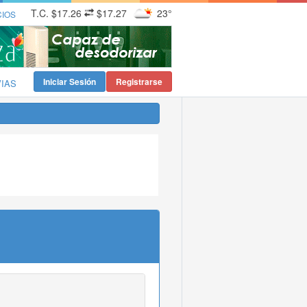
T.C.
$17.26
$17.27
23°
CIOS
Iniciar Sesión
Registrarse
VIAS