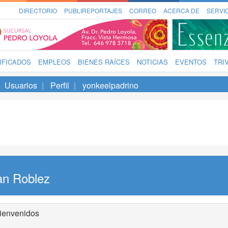
DIRECTORIO
PUBLIREPORTAJES
CORREO
ACERCA DE
SERVI
IFICADOS
EMPLEOS
BIENES RAÍCES
NOTICIAS
EVENTOS
TRI
Usuarios
Perfil
yonkeelpadrino
an Roblez
ienvenidos