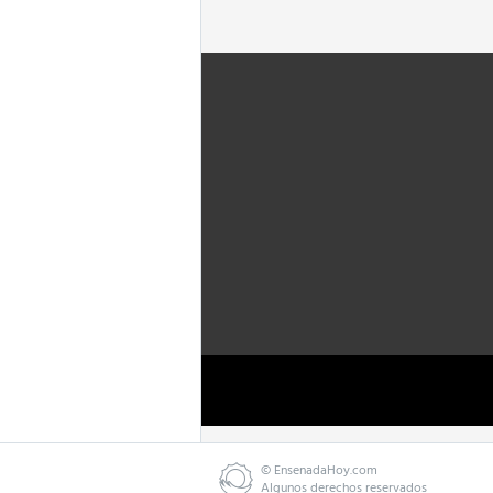
©
EnsenadaHoy.com
Algunos derechos reservados