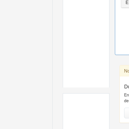
E
No
D
En
de