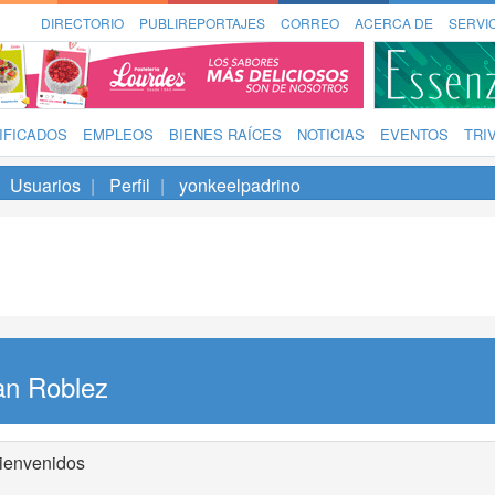
DIRECTORIO
PUBLIREPORTAJES
CORREO
ACERCA DE
SERVI
IFICADOS
EMPLEOS
BIENES RAÍCES
NOTICIAS
EVENTOS
TRI
Usuarios
Perfil
yonkeelpadrino
an Roblez
ienvenidos