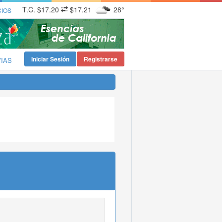
T.C.
$17.20
$17.21
28°
CIOS
Iniciar Sesión
Registrarse
VIAS