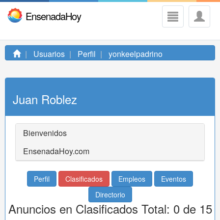
EnsenadaHoy
Usuarios
Perfil
yonkeelpadrino
Juan Roblez
Bienvenidos
EnsenadaHoy.com
Perfil
Clasificados
Empleos
Eventos
Directorio
Anuncios en Clasificados Total: 0 de 15