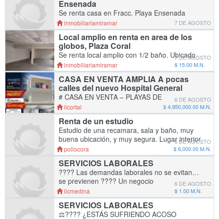
Ensenada
Se renta casa en Fracc. Playa Ensenada
cerca de unidad deportiva y zona comercial. 6
inmobiliariamiramar
7 DE AGOSTO
habitaciones, 5 baños, sala, comedor, cocina,
Local amplio en renta en area de los
cuarto de lavar, cochera para 2 autos,
globos, Plaza Coral
enrejada
Se renta local amplio con 1/2 baño. Ubicado
7 DE AGOSTO
en zona de los globos "Plaza Coral", área con
inmobiliariamiramar
$ 15.00 M.N.
mucho movimiento. Superficie: 144m2
CASA EN VENTA AMPLIA A pocas
(18x8m) Para mas información al
calles del nuevo Hospital General
whatsapp/tele
# CASA EN VENTA – PLAYAS DE
6 DE AGOSTO
CHAPULTEPEC, ENSENADA **Precio:
licortal
$ 4,950,000.00 M.N.
$5,200,000 MXN** Excelente ubicación, a solo
Renta de un estudio
unas calles del nuevo Hospital General
Estudio de una recamara, sala y baño, muy
Regional del IMSS, en una d
buena ubicación, y muy segura. Lugar interior
6 DE AGOSTO
para un carro. Cerca del Sullivan y bien
pollocora
$ 6,000.00 M.N.
comunicado. Ubicación calle Neptuno 69 fracc.
SERVICIOS LABORALES
???? Las demandas laborales no se evitan…
se previenen ???? Un negocio
6 DE AGOSTO
verdaderamente protegido no espera a ser
licmedina
$ 1.00 M.N.
demandado, se anticipa mediante: ✔️ ????
SERVICIOS LABORALES
Contratos labor
⚖️???? ¿ESTÁS SUFRIENDO ACOSO