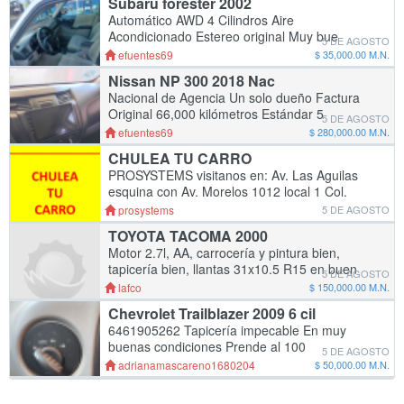
Subaru forester 2002
Automático AWD 4 Cilindros Aire
Acondicionado Estereo original Muy bue
5 DE AGOSTO
manejo Excelente para uso diario $35,000
efuentes69
$ 35,000.00 M.N.
pesos 646 245 24 38
Nissan NP 300 2018 Nac
Nacional de Agencia Un solo dueño Factura
Original 66,000 kilómetros Estándar 5
5 DE AGOSTO
velocidades Motor QR25 4 cil. 2.5 lts 166 HP
efuentes69
$ 280,000.00 M.N.
Aire Acondicionado Rines de Alumin
CHULEA TU CARRO
PROSYSTEMS visitanos en: Av. Las Aguilas
esquina con Av. Morelos 1012 local 1 Col.
Aviación Tel. 646-173-4266 Horario: De lunes
prosystems
5 DE AGOSTO
a viernes: 9am a 7pm Sabado: 10am a 7pm
TOYOTA TACOMA 2000
Dom
Motor 2.7l, AA, carrocería y pintura bien,
tapicería bien, llantas 31x10.5 R15 en buen
5 DE AGOSTO
estado, bedliner, Baja Temporal, seguro
lafco
$ 150,000.00 M.N.
vigente hasta septiembre '26
Chevrolet Trailblazer 2009 6 cil
6461905262 Tapicería impecable En muy
buenas condiciones Prende al 100
5 DE AGOSTO
adrianamascareno1680204
$ 50,000.00 M.N.