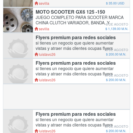
GRUESOS SPECIAL PARA HARLEY'S
sevilla
$ 35.00 USD
SOFTAIL, DYNA LOW RIDER SPORTER
MOTO SCOOTER GX6 125 -150
JUEGO COMPLETO PARA SCOOTER MARCA
CHINA CLUTCH VARIADOR, BANDA, Y
6 DE AGOSTO
CLUTCH LISTO PARA INSTALAR ESTA
sevilla
$ 1,139.00 M.N.
NUEVO NUNCA LO INSTALE TENIA UNA
Flyers premium para redes sociales
2014 SCOOTER TORONTO 150cc LE QUEDA
si tienes un negocio que quiere aumentar
A CUALQUIER M
vistas y atraer más clientes ocupas flyers
6 DE AGOSTO
premium para redes sociales de impacto a
luistavo26
$ 200.00 M.N.
precio accesible para información con
Flyers premium para redes sociales
WhatsApp 52
si tienes un negocio que quiere aumentar
vistas y atraer más clientes ocupas flyers
6 DE AGOSTO
premium para redes sociales de impacto a
luistavo26
$ 200.00 M.N.
precio accesible para información con Luis
Barreiro
Flyers premium para redes sociales
si tienes un negocio que quiere aumentar
vistas y atraer más clientes ocupas flyers
6 DE AGOSTO
premium para redes sociales de impacto a
luistavo26
$ 200.00 M.N.