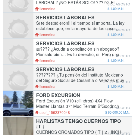
LABORAL? ¡NO ESTÁS SOLO! ????⚖️ El
6 DE AGOSTO
acoso laboral (mobbing) puede presentarse
licmedina
$ 1.00 M.N.
de muchas formas ???? ???? Gritos o
SERVICIOS LABORALES
humillaciones ?
Si te despidieron!!! el tiempo sí importa. La ley
establece que, en la mayoría de los casos,
6 DE AGOSTO
solo tienes 2 meses para demandar un
licmedina
$ 1.00 M.N.
despido injustificado. Dejar pasar el tiempo
SERVICIOS LABORALES
⚖️???? ¿Acudir a conciliación sin abogado?
Piénsalo bien… Es tu derecho, sí. Pero una
6 DE AGOSTO
mala decisión puede costarte dinero ???? y
licmedina
$ 1.00 M.N.
derechos laborales. ???? Infórmat
SERVICIOS LABORALES
???????? ¿Tu pensión del Instituto Mexicano
del Seguro Social de Cesantía o Vejez es muy
6 DE AGOSTO
baja? Si ya estás pensionado y recibes menos
licmedina
$ 1.00 M.N.
de lo que esperabas, es posible que no
FORD EXCURSION
Ford Excursión V10 (cilindros) 4X4 Flow
Master Llantas 37” Mud Terrain BfGoodrich
6 DE AGOSTO
con Extra 215253 millas levantada tercer
user_1562370048
$ 65,000.00 M.N.
asiento motor y transmisión en muy buen
HARLISTAS TENGO CUERNOS TIPO
estado ????
{T }
CUERNOS CROMADOS TIPO { T } 2 - INCH
6 DE AGOSTO