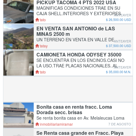
PICKUP TACOMA 4 PTS 2022 USA
WHATSAPP..Hay de 4000 de 2do piso
MAGNIFICAS CONDICIONES TRAE EN SU
CAJA SHELL.INTERIORES Y EXTERIORES
ANTEAYER
MOTOR Y TRANSMISION 100%..AQUI EN
tato
$ 26,500.00 USD
ENSENADA.LLAMENOS 646 161 6228 X
EN VENTA SAN ANTONIO de LAS
WHATSAPP ENVIAMOS FOTOS..ES
MINAS 2500 m
AMERICANA CON SU
UN TERRENO EN VENTA EN VALLE DE
ANTEAYER
GUADALUPE SECCION SAN ANTONIO DE
tatay
$ 37,500.00 USD
LAS MINAS TERRENO DE 2500 METROS
CAMIONETA HONDA ODYSEY 35000
CON OPCION HASTA 1 HECTAREA,
SE ENCUENTRA EN LOS ENCINOS.CASI NO
PROPIEDAD PRIVADA, RUSTICO, EN LOMA
LA USO.TRAE PLACAS NACIONALES..AL
CON VISTA, ACCESO
ANTEAYER
COMPRARMELA LA ENTREGO DADA DE
tato
$ 35,000.00 M.N.
BAJA.BUEN MOTOR Y TRANSMISION Y
DEMAS..DETALLES DE USO..35000
PESOS..MAS FOTOS
Bonita casa en renta fracc. Loma
Dorada secc. brisas
Se renta bonita casa en Av. Melaleucas Loma
dorada secc. brisas de 4 recamaras, 3 baños,
inmobiliariamiramar
7 DE AGOSTO
sala, cocina con estufa, comedor,cuarto de
Se Renta casa grande en Fracc. Playa
lavar, cochera para 2 autos, terraza. Cerca de