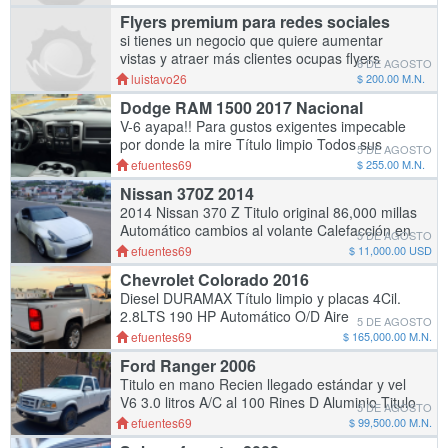
precio accesible para información con Luis
Flyers premium para redes sociales
Barreiro
si tienes un negocio que quiere aumentar
vistas y atraer más clientes ocupas flyers
6 DE AGOSTO
premium para redes sociales de impacto a
luistavo26
$ 200.00 M.N.
precio accesible para información con Luis
Dodge RAM 1500 2017 Nacional
Barreiro
V-6 ayapa!! Para gustos exigentes impecable
por donde la mire Título limpio Todos sus
5 DE AGOSTO
documentos en regla lista para emplacar
efuentes69
$ 255.00 M.N.
donde guste Motor y Transmison a prueba de
Nissan 370Z 2014
mec
2014 Nissan 370 Z Titulo original 86,000 millas
Automático cambios al volante Calefacción en
5 DE AGOSTO
asientos Aire acondicionado heladisimo Cero
efuentes69
$ 11,000.00 USD
detalles mecánicos Rines de
Chevrolet Colorado 2016
Diesel DURAMAX Título limpio y placas 4Cil.
2.8LTS 190 HP Automático O/D Aire
5 DE AGOSTO
Acondicionado Controles Electricos Llantas
efuentes69
$ 165,000.00 M.N.
Taconudas Rines de aluminio Formas de
Ford Ranger 2006
niebla
Titulo en mano Recien llegado estándar y vel
V6 3.0 litros A/C al 100 Rines D Aluminio Titulo
5 DE AGOSTO
en mano Motor,trasmicion Est
efuentes69
$ 99,500.00 M.N.