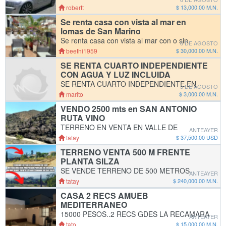
compro carros para Yonke, pago de 7,000
robertt
$ 13,000.00 M.N.
pesos hasta 13,000 mil pesos si kieres te lo
Se renta casa con vista al mar en
pago en dolaress.. yo voy por ellos tu
lomas de San Marino
marcame...
Se renta casa con vista al mar con o sin
6 DE AGOSTO
muebles en lomas de San Marino #812 de tres
beethi1959
$ 30,000.00 M.N.
recamaras sala, cocina, comedor,sala de
SE RENTA CUARTO INDEPENDIENTE
televisión, 2 terrazas con vista a la bahía,
CON AGUA Y LUZ INCLUIDA
baño y
SE RENTA CUARTO INDEPENDIENTE EN
5 DE AGOSTO
LOS ENCINOS AMUEBLADO CON BAÑO
marito
$ 3,000.00 M.N.
INTERIOR CON SERVICIOS INCLUIDOS
VENDO 2500 mts en SAN ANTONIO
AGUA Y LUZ, CON CAMA, BOILER, ESTUFA,
RUTA VINO
REFRI, ALACENA, PUERTA DE SEGURIDAD
TERRENO EN VENTA EN VALLE DE
DE 1 A 2
ANTEAYER
GUADALUPE SECCION SAN ANTONIO DE
tatay
$ 37,500.00 USD
LAS MINAS EN LOMA CON VISTA Y CON
TERRENO VENTA 500 M FRENTE
FRENTE A CAMINO VECINAL, RUSTICO,
PLANTA SILZA
PROPIEDAD PRIVADA, EN SECCION Y
SE VENDE TERRENO DE 500 METROS
ACESO PRIVADO. SE
ANTEAYER
PROPIEDAD PRIVADA, EN ESQUINA ,
tatay
$ 240,000.00 M.N.
RUSTICO DE 20 X 25, SUPERFICIE PLANA
CASA 2 RECS AMUEB
EN 240 MIL PESOS MN LIBRES, EN
MEDITERRANEO
COLONIA BUENOS AIRES FRENTE A
15000 PESOS..2 RECS GDES LA RECAMARA
PLANTA DE GAS SILZA
ANTEAYER
PRINCIPAL CON AIRE ACONDICIONADO Y
tato
$ 15,000.00 M.N.