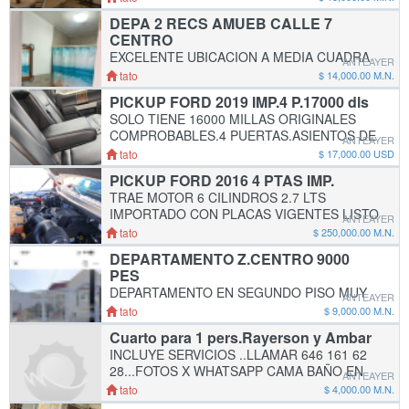
CAMA KING SIDE Y CLOSETS MUY
DEPA 2 RECS AMUEB CALLE 7
GRANDES AMBAS RECAMARAS..TV GDE EN
CENTRO
SALA Y TV EN RECAMARA. PATIO GRANDE
EXCELENTE UBICACION A MEDIA CUADRA
UNA SECC
ANTEAYER
DE CASA DE PRESIDENTA MUNICIPAL
tato
$ 14,000.00 M.N.
.CALLE 7 A UNA CUADRA DE PARQUE
PICKUP FORD 2019 IMP.4 P.17000 dls
REVOLUCION.BIEN AMUEBLADO CON
SOLO TIENE 16000 MILLAS ORIGINALES
CAMAS GDES BUEN BAÑO COCINA Y SALA
COMPROBABLES.4 PUERTAS.ASIENTOS DE
.AREA DE LAVAD
ANTEAYER
PIEL PALANCA AL PISO.DIFERENCIAL
tato
$ 17,000.00 USD
POSITIVO.CAMARAS FRENTE Y
PICKUP FORD 2016 4 PTAS IMP.
ATRAZ.IMPORTADO.PAPELES EN
TRAE MOTOR 6 CILINDROS 2.7 LTS
REGLA..BIEN DE TODO 64
IMPORTADO CON PLACAS VIGENTES LISTO
ANTEAYER
PARA PONERLO A SU NOMBRE.SUPER BIEN
tato
$ 250,000.00 M.N.
CUIDADO. INFS SOLO LLAMADA 646 161 62
DEPARTAMENTO Z.CENTRO 9000
28 O WHATSAPP. $ 250,000 PESOS
PES
DEPARTAMENTO EN SEGUNDO PISO MUY
ANTEAYER
BIEN AMUEBLADO. CENTRICO X AVE
tato
$ 9,000.00 M.N.
GASTELUM EBTRF CALLES 7 Y 8. EN 9000
Cuarto para 1 pers.Rayerson y Ambar
PESOS 646 161 62 28 ENVIO VIDEO X
INCLUYE SERVICIOS ..LLAMAR 646 161 62
WHATSAPP envio video de Interiores Si fuer
28...FOTOS X WHATSAPP CAMA BAÑO EN
ANTEAYER
SU HABITACION.SE COMPARTE REFRI.
tato
$ 4,000.00 M.N.
ESTUFA .LAVADORA ETC..Envio Videos por