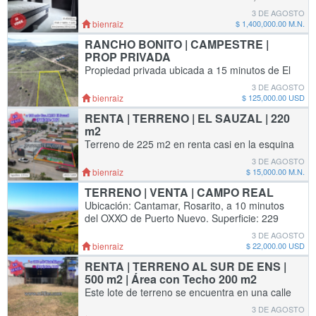
cuadra de la playa de arena. Ubicación: Fracc.
3 DE AGOSTO
Punta Banda III Superficie: 81 m2 de terreno y
bienraiz
$ 1,400,000.00 M.N.
69 m2 de construcción Detall
RANCHO BONITO | CAMPESTRE |
PROP PRIVADA
Propiedad privada ubicada a 15 minutos de El
Sauzal y 10 minutos de Valle de Guadalupe.
3 DE AGOSTO
Zona muy segura y tranquila, ideal para tu
bienraiz
$ 125,000.00 USD
casa de fin de semana o ranchito. Ubicación:
RENTA | TERRENO | EL SAUZAL | 220
m2
Terreno de 225 m2 en renta casi en la esquina
del Blvd. principal de El Sauzal y la Calle K que
3 DE AGOSTO
es la de l semáforo de la Gasolinera Arco.
bienraiz
$ 15,000.00 M.N.
IDEAL PARA SUCURSAL DE TU NEGOCIO
TERRENO | VENTA | CAMPO REAL
RU
Ubicación: Cantamar, Rosarito, a 10 minutos
del OXXO de Puerto Nuevo. Superficie: 229
m2 en esquina y otro de 200 m2 enseguida
3 DE AGOSTO
Servicios: El servicio de luz por CFE est
bienraiz
$ 22,000.00 USD
RENTA | TERRENO AL SUR DE ENS |
500 m2 | Área con Techo 200 m2
Este lote de terreno se encuentra en una calle
ancha, que permite la maniobra de camiones
3 DE AGOSTO