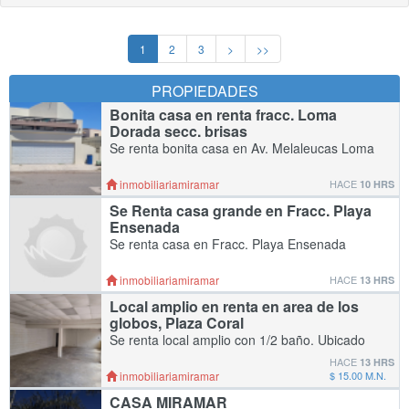
1
2
3
>
>>
PROPIEDADES
Bonita casa en renta fracc. Loma
Dorada secc. brisas
Se renta bonita casa en Av. Melaleucas Loma
dorada secc. brisas de 4 recamaras, 3 baños,
sala, cocina con estufa, comedor,cuarto de
inmobiliariamiramar
HACE
10 HRS
lavar, cochera para 2 autos, terraza. Cerca de
Se Renta casa grande en Fracc. Playa
Ensenada
Se renta casa en Fracc. Playa Ensenada
cerca de unidad deportiva y zona comercial. 6
habitaciones, 5 baños, sala, comedor, cocina,
inmobiliariamiramar
HACE
13 HRS
cuarto de lavar, cochera para 2 autos,
Local amplio en renta en area de los
enrejada
globos, Plaza Coral
Se renta local amplio con 1/2 baño. Ubicado
en zona de los globos "Plaza Coral", área con
HACE
13 HRS
mucho movimiento. Superficie: 144m2
inmobiliariamiramar
$ 15.00 M.N.
(18x8m) Para mas información al
CASA MIRAMAR
whatsapp/tele