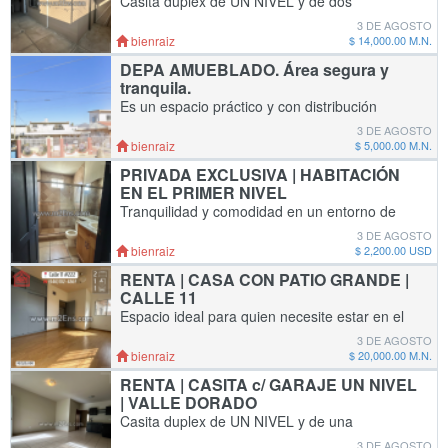
Casita duplex de UN NIVEL y de dos
habitación en el sauzal a 3 cuadras del Nuevo
3 DE AGOSTO
Mercado Ley. Detalles del interior: - 2
bienraiz
$ 14,000.00 M.N.
habitaciones con armario - Sala con mueble
DEPA AMUEBLADO. Área segura y
de TV - C
tranquila.
Es un espacio práctico y con distribución
funcional. Se encuentra ubicado en la parte
3 DE AGOSTO
posterior de una casa, con acceso
bienraiz
$ 5,000.00 M.N.
independiente y en un entorno seguro y
PRIVADA EXCLUSIVA | HABITACIÓN
tranquilo. Ubic
EN EL PRIMER NIVEL
Tranquilidad y comodidad en un entorno de
privacidad garantizada, con acceso directo al
3 DE AGOSTO
andador costero mas encantador de la ciudad.
bienraiz
$ 2,200.00 USD
Detalles del interior: - Se encuentra total
RENTA | CASA CON PATIO GRANDE |
CALLE 11
Espacio ideal para quien necesite estar en el
corazón de la ciudad. Detalles: - 2
3 DE AGOSTO
habitaciones con armario - Cocina integral con
bienraiz
$ 20,000.00 M.N.
barra - Chimenea - Baño - Jardín muy gra
RENTA | CASITA c/ GARAJE UN NIVEL
| VALLE DORADO
Casita duplex de UN NIVEL y de una
habitación en Valle Dorado. Detalles del
3 DE AGOSTO