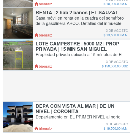
interior: - Mono ambiente en áreas comunes -
bienraiz
$ 10,000.00 M.N.
Habitación con armario - Baño completo -
RENTA | 2 hab 2 baños | EL SAUZAL
Patio
Casa móvil en renta en la cuadra del semáforo
de la gasolinera ARCO. Detalles del inmueble:
- Cocina integral - Sala con mini split frío/calor
3 DE AGOSTO
- Habitación principal con
bienraiz
$ 13,500.00 M.N.
LOTE CAMPESTRE | 5000 M2 | PROP
PRIVADA | 15 MIN SAN MIGUEL
Propiedad privada ubicada a 15 minutos de El
Sauzal y 10 minutos de Valle de Guadalupe.
3 DE AGOSTO
Zona muy segura y tranquila, ideal para tu
bienraiz
$ 150,000.00 USD
casa de fin de semana o ranchito. Ubicación:
DEPA CON VISTA AL MAR | DE UN
NIVEL | CORONITA
Departamento en EL PRIMER NIVEL al norte
de Ensenada con vista panorámica única a la
3 DE AGOSTO
bahía y a una cuadra del Padel San Marino.
bienraiz
$ 19,500.00 M.N.
Detalles del inmueble: - Área social con imp