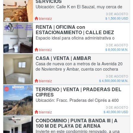
SERVICIOS
Ubicación: Calle K en El Sauzal, muy cerca de
la Gasolineria ARCO. Superficie: 800 m2, 20
3 DE AGOSTO
de frente por 40 de fondo. Topografia plana
bienraiz
$ 1,500.00 USD
respecto al a calle en la que se encuent
RENTA | OFICINA con
ESTACIONAMIENTO | CALLE DIEZ
Espacio ideal para oficina administrativa o
sucursal de tu negocio. Detalles: - Oficina de
3 DE AGOSTO
25 m2 - 2 estacionamientos exclusivos - baño
bienraiz
$ 8,000.00 M.N.
de visitas - espacio para tu logo
CASA | VENTA | AMBAR
Casa de nueva con a metros de la Avenida 20
de Noviembre y Ambar, cuenta con cochera
eléctrica para dos autos, patio atrás y cisterna
3 DE AGOSTO
subterránea de 5000 litros. Detalles de
bienraiz
$ 4,500,000.00 M.N.
TERRENO | VENTA | PRADERAS DEL
CIPRES
Ubicación: Fracc. Praderas del Ciprés a 400
metros del Blvd. Zertuche y la C. Manuel Avila
3 DE AGOSTO
Camacho Superficie: 250 m2 con Servicios:
bienraiz
$ 40,000.00 USD
Hay un poste de CFE a unos metros
CONDOMINIO | PUNTA BANDA III | A
100 M DE PLAYA DE ARENA
Invierte en este condominio renovado, a una