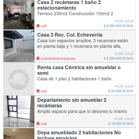
Casa 2 recámaras 1 baño 2
estacionamiento
Terreno 230m2 Construcción 100m2 2
habitaciones Baño completo 2
15 DE JULIO
estacionamiento Precio $4,250.000m.n. Zona
opb
$ 4,250,000.00 M.N.
centro Más información 6461851699
Casa 3 Rec. Col. Echeverria
6462108861 Libre d
Casa con espacios amplios, 2 recamara están
en planta baja y 1 recamara en planta alta,
cuenta con tres baños con regadera, patio
15 DE JULIO
totalmente encementado, rejas en puertas y
premierbienesraices
$ 3,250,000.00 M.N.
venta
Renta casa Céntrica sin amueblar o
semi
Casa de 1 piso 2 habitaciones 1 baño
completo 1 estacionamiento Renta minima 6
14 DE JULIO
meses ( La casa está en venta, y se debe
opb
$ 20,000.00 M.N.
dejar mostrar) No incluye servicios Depósito
Departamento sin amueblar 2
de
recámaras
Amplió espacio para que lo decores tu mismo
Cuenta con cocina integral incluye parrilla
14 DE JULIO
empotrada y campana Un cajón de
opb
$ 18,500.00 M.N.
estacionamiento 2 do piso Llame para
Depa amueblado 2 habitaciones No
agendar cita
incluye servicios