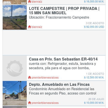
y esta totalmente bordeado. Tiene baño.
bienraiz
$ 16,000.00 M.N.
Ubicación: Calle del Mar, del Fracc. Vista a
LOTE CAMPESTRE | PROP PRIVADA |
15 MIN SAN MIGUEL
Ubicación: Fraccionamiento Campestre
Rancho Bonito con registro ante el RPP y C
3 DE AGOSTO
Superficie: 2800 metros cuadrados, 35 de
bienraiz
$ 92,000.00 USD
frente por 80 de fondo Servicios:
Disponibilidad
Casa en Priv. San Sebastian ER-40/14
cuenta con: Refrigerador, estufa, lavadora y
secadora, pila para el agua con bomba,
asador, acceso con puerta de seguridad y
1 DE AGOSTO
vigilancia 24 horas se incluye cuota de
premierbienesraices
$ 12,500.00 M.N.
mantenimiento l
Depto. Amueblado en Las Fincas
Condominio Amueblado en Residencial las
Fincas en segundo Piso, acceso con control
remoto, camaras de vigilancia,
20 DE JULIO
estacionamiento privado para 1 carro, se
premierbienesraices
$ 10,000.00 M.N.
encuentra al final de la