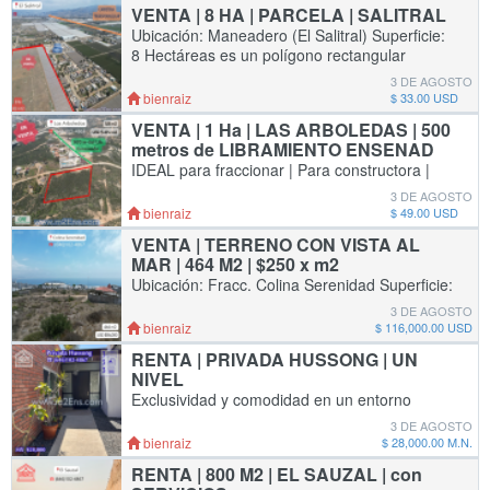
VENTA | 8 HA | PARCELA | SALITRAL
Ubicación: Maneadero (El Salitral) Superficie:
8 Hectáreas es un polígono rectangular
Servicios: Disponibilidad para contratar
3 DE AGOSTO
servicio de CFE Estado legal: Título
bienraiz
$ 33.00 USD
VENTA | 1 Ha | LAS ARBOLEDAS | 500
metros de LIBRAMIENTO ENSENAD
IDEAL para fraccionar | Para constructora |
Para transporte Ubicación: Las Arboledas
3 DE AGOSTO
Superficie: 11,111 m2 Servicios: Disponibilidad
bienraiz
$ 49.00 USD
para contratar servicio de CFE
VENTA | TERRENO CON VISTA AL
MAR | 464 M2 | $250 x m2
Ubicación: Fracc. Colina Serenidad Superficie:
464 m2 Servicios: Disponibilidad para
3 DE AGOSTO
contratar servicio de CFE Estado legal: Cuenta
bienraiz
$ 116,000.00 USD
con escritura publica y esta libre
RENTA | PRIVADA HUSSONG | UN
NIVEL
Exclusividad y comodidad en un entorno
tranquilo. Propiedad de una planta con
3 DE AGOSTO
iluminación natural y privacidad garantizada.
bienraiz
$ 28,000.00 M.N.
Detalles del interior: - Áreas comunes amplias
RENTA | 800 M2 | EL SAUZAL | con
y f