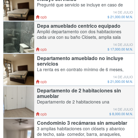
Pregunté que servicio se incluye en caso de
rentar x día o semana. Contratos de 6 meses
14 DE JULIO
en adelante no incluye servicios!!
opb
$ 21,000.00 M.N.
Completamente equipado. Solo para disfrutar
Depa amueblado centrico equipado
la zona
Amplió departamento con dos habitaciones
cada una con su baño Clósets, amplia sala
con comedor y cocina integral con península y
14 DE JULIO
equipada. Cuarto de lavandería, boiler con c
opb
$ 17,000.00 M.N.
Departamento amueblado no incluye
servicios
La renta es en contrato mínimo de 6 meses,
está adaptando con todas las comodidades
14 DE JULIO
indispensables para vivir en una zona cercana
opb
$ 21,000.00 M.N.
al mar, restaurante , hospital, canchas deporti
Departamento de 2 habitaciones sin
amueblar
Departamento de 2 habitaciones una
recámara con clóset grande y baño completo
14 DE JULIO
y otra recámara individual, balcón , y área de
opb
$ 8,000.00 M.N.
lavado con conexión No mascota. Sala
Condominio 3 recámaras sin amueblar
comedor y
3 amplias habitaciones con clósets y abanico
de techo, sala- comedor, barra, anaqueles,