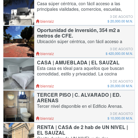
Casa súper céntrica, con fácil acceso a las
principales vialidades, comercios, escuelas,
transporte y todos los servicios necesarios
3 DE AGOSTO
para la vida diaria. Ubicación: Miramar
bienraiz
$ 20,000.00 M.N.
Oportunidad de inversión, 354 m2 a
metros de CFE.
Ubicación súper céntrica, con fácil acceso a
las principales vialidades, comercios,
3 DE AGOSTO
escuelas, transporte y todos los servicios
bienraiz
$ 420,000.00 M.N.
necesarios para la vida diaria. La propiedad s
CASA | AMUEBLADA | EL SAUZAL
Esta casa es ideal para aquellos que buscan
comodidad, estilo y privacidad. La cocina
equipada y las áreas amuebladas hacen que
3 DE AGOSTO
sea lista para mudarse. El jardín y el comedor
bienraiz
$ 20,000.00 M.N.
de
TERCER PISO | C. ALVARADO | ED.
ARENAS
Tercer nivel disponible en el Edificio Arenas.
Ideal para oficinas administrativas,
3 DE AGOSTO
consultorios o espacios corporativos. Detalles:
bienraiz
$ 10,000.00 M.N.
- Espacio privado de 30 m² - Espacio priva
RENTA | CASA de 2 hab de UN NIVEL |
EL SAUZAL