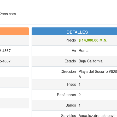
m2ens.com
DETALLES
Precio
$ 14,000.00 M.N.
2-4867
En
Renta
2-4867
Estado
Baja California
Direccion
Playa del Socorro #525
A
Pisos
1
Recámaras
2
Baños
1
Servicios
Agua,luz,drenaje,pavi