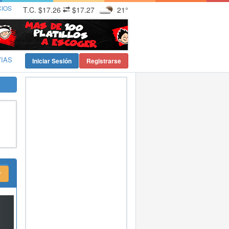
CIOS
T.C.
$17.26
$17.27
21°
VIAS
Iniciar Sesión
Registrarse
xt