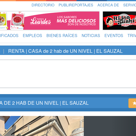
DIRECTORIO
PUBLIREPORTAJES
ACERCA DE
SERVI
IFICADOS
EMPLEOS
BIENES RAÍCES
NOTICIAS
EVENTOS
TRI
s
RENTA | CASA de 2 hab de UN NIVEL | EL SAUZAL
A DE 2 HAB DE UN NIVEL | EL SAUZAL
Ne