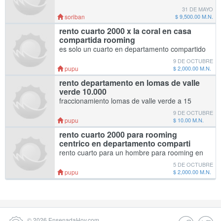
TOTALMENTE EQUIPADO EN
31 DE MAYO
FRACCIONAMIENTO BUENAVENTURA.
soriban
$ 9,500.00 M.N.
MAYOR INFORMACIÓN AL WHATSAPP
rento cuarto 2000 x la coral en casa
6461236005 nota: no mascotas
compartida rooming
es solo un cuarto en departamento compartido
2000 renta 1500 deposito es en ensenada
9 DE OCTUBRE
pupu
$ 2,000.00 M.N.
rento departamento en lomas de valle
verde 10.000
fraccionamiento lomas de valle verde a 15
minutos del centro cuenta con cuarto de lavar
9 DE OCTUBRE
3 recamaras sala cocina y estacionamiento es
pupu
$ 10.00 M.N.
en ensenada deposito 10.000
rento cuarto 2000 para rooming
centrico en departamento comparti
rento cuarto para un hombre para rooming en
departamento compartido x la coral zona
5 DE OCTUBRE
fraccionamiento maestros es ensenada 2000
pupu
$ 2,000.00 M.N.
renta
© 2026
EnsenadaHoy.com