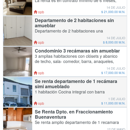
La renta es en contrato mínimo de 6 meses,
está adaptando con todas las comodidades
14 DE JULIO
indispensables para vivir en una zona cercana
opb
$ 21,000.00 M.N.
al mar, restaurante , hospital, canchas deporti
Departamento de 2 habitaciones sin
amueblar
Departamento de 2 habitaciones una
recámara con clóset grande y baño completo
14 DE JULIO
y otra recámara individual, balcón , y área de
opb
$ 8,000.00 M.N.
lavado con conexión No mascota. Sala
Condominio 3 recámaras sin amueblar
comedor y
3 amplias habitaciones con clósets y abanico
de techo, sala- comedor, barra, anaqueles,
campana, cuarto de lavandería con lavadero y
14 DE JULIO
conexiones balcón. Corredor área para almac
opb
$ 17,000.00 M.N.
Se renta departamento de 1 recámara
simi amueblado
1 habitación Cocina integral con barra
desayunador , campana, refrigerador Cama
1 DE JULIO
queen Baño completo Áreas comunes .
opb
$ 11,000.00 M.N.
Cuenta con lavadora Se incluye agua y gas
Se Renta Dpto. en Fraccionamiento
Cita p
Buenaventura
Se renta amplio departamento de 1 recamara
con closet, 1 baño amplio, sala, cocina,
12 DE MAYO