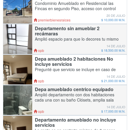
Condominio Amueblado en Residencial las
Fincas en segundo Piso, acceso con control
remoto, camaras de vigilancia,
20 DE JULIO
estacionamiento privado para 1 carro, se
premierbienesraices
$ 10,000.00 M.N.
encuentra al final de la
Departamento sin amueblar 2
recámaras
Amplió espacio para que lo decores tu mismo
Cuenta con cocina integral incluye parrilla
14 DE JULIO
empotrada y campana Un cajón de
opb
$ 18,500.00 M.N.
estacionamiento 2 do piso Llame para
Depa amueblado 2 habitaciones No
agendar cita
incluye servicios
Pregunté que servicio se incluye en caso de
rentar x día o semana. Contratos de 6 meses
14 DE JULIO
en adelante no incluye servicios!!
opb
$ 21,000.00 M.N.
Completamente equipado. Solo para disfrutar
Depa amueblado centrico equipado
la zona
Amplió departamento con dos habitaciones
cada una con su baño Clósets, amplia sala
con comedor y cocina integral con península y
14 DE JULIO
equipada. Cuarto de lavandería, boiler con c
opb
$ 17,000.00 M.N.
Departamento amueblado no incluye
servicios