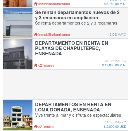
microondas, Patio de lavar. No tiene
inmobiliariamiramar
$ 6,750.00 M.N.
estacionamiento para 2 personas maximo, no
Se rentan departamentos nuevos de 2
mascotas. Info
y 3 recamaras en ampliacion
Se renta departamentos de 2 y 3 recamaras
nuevos en colonia popular 89. Cuentan con
cocina integral, boiler, closet,area de lavado.
inmobiliariamiramar
12 DE MAYO
Para informes favor de comunicarse al
DEPARTAMENTO EN RENTA EN
telefono/w
PLAYAS DE CHAPULTEPEC,
ENSENADA
Departamento en Renta – Playas de
31 DE MARZO
Chapultepec Vive cerca del mar en un espacio
c21marea
$ 12,800.00 M.N.
cómodo, funcional y bien iluminado. Este
departamento semi amueblado es ideal para
quienes bus
DEPARTAMENTOS EN RENTA EN
LOMA DORADA, ENSENADA
Vive frente al mar y disfruta de espectaculares
atardeceres todos los días, en uno de los
11 DE MARZO
fraccionamientos más tranquilos y exclusivos
c21marea
$ 2,000.00 USD
de Ensenada. CARACTERÍSTICAS DEL