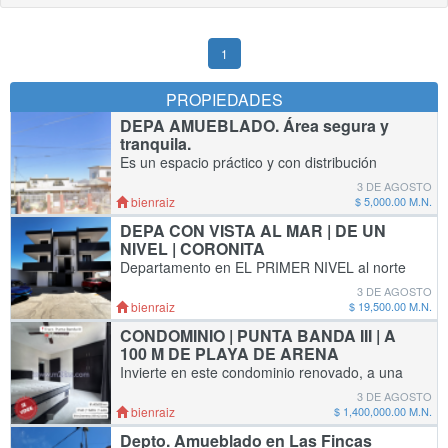
1
PROPIEDADES
DEPA AMUEBLADO. Área segura y
tranquila.
Es un espacio práctico y con distribución
funcional. Se encuentra ubicado en la parte
3 DE AGOSTO
posterior de una casa, con acceso
bienraiz
$ 5,000.00 M.N.
independiente y en un entorno seguro y
DEPA CON VISTA AL MAR | DE UN
tranquilo. Ubic
NIVEL | CORONITA
Departamento en EL PRIMER NIVEL al norte
de Ensenada con vista panorámica única a la
3 DE AGOSTO
bahía y a una cuadra del Padel San Marino.
bienraiz
$ 19,500.00 M.N.
Detalles del inmueble: - Área social con imp
CONDOMINIO | PUNTA BANDA III | A
100 M DE PLAYA DE ARENA
Invierte en este condominio renovado, a una
cuadra de la playa de arena. Ubicación: Fracc.
3 DE AGOSTO
Punta Banda III Superficie: 81 m2 de terreno y
bienraiz
$ 1,400,000.00 M.N.
69 m2 de construcción Detall
Depto. Amueblado en Las Fincas