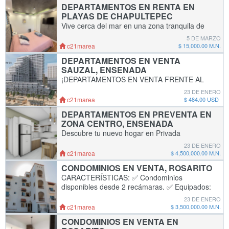
DEPARTAMENTOS EN RENTA EN
DEPART
PLAYAS DE CHAPULTEPEC
Vive cerca del mar en una zona tranquila de
Playas de Chapultepec, en Ensenada.
5 DE MARZO
CARACTERÍSTICAS: ✅ 2 recámaras con
c21marea
$ 15,000.00 M.N.
clóset (principal con TV) ✅ 1 baño completo ✅
DEPARTAMENTOS EN VENTA
S
SAUZAL, ENSENADA
¡DEPARTAMENTOS EN VENTA FRENTE AL
MAR EN ENSENADA B.C !
23 DE ENERO
CARACTERÍSTICAS: • 1-4 recamaras • 1-3
c21marea
$ 484.00 USD
baños • Cocina • Sala • Comedor • Estudio •
DEPARTAMENTOS EN PREVENTA EN
Balcón • E
ZONA CENTRO, ENSENADA
Descubre tu nuevo hogar en Privada
Portofino, un exclusivo desarrollo con 5 torres
23 DE ENERO
de departamentos de solo 3 niveles,
c21marea
$ 4,500,000.00 M.N.
diseñadas para ofrecerte confort, modernidad
CONDOMINIOS EN VENTA, ROSARITO
y alta plusval
CARACTERÍSTICAS: ✅ Condominios
disponibles desde 2 recámaras. ✅ Equipados:
inlcuyen closet, cocina y electrodomesticos
23 DE ENERO
(parrilla, horno microondas, refrigerador,
c21marea
$ 3,500,000.00 M.N.
lavasecado
CONDOMINIOS EN VENTA EN