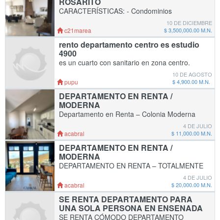
ROSARITO
CARACTERÍSTICAS: - Condominios
disponibles desde 2 recámaras. - Equipados:
10 DE DICIEMBRE
inlcuyen closet, cocina y electrodomesticos
c21marea
$ 3,500,000.00 M.N.
(parrilla, horno microondas, refrigerador,
rento departamento centro es estudio
lavasecadora,
4900
es un cuarto con sanitario en zona centro.
para una sola persona
10 DE AGOSTO
pupu
$ 4,900.00 M.N.
DEPARTAMENTO EN RENTA /
MODERNA
Departamento en Renta – Colonia Moderna
Precio: $11,000 MXN Ubicación: Colonia
4 DE JULIO
Moderna Características: ✔ Totalmente
acabral
$ 11,000.00 M.N.
amueblado ✔ Sala ✔ Cocina ✔ Comedor
DEPARTAMENTO EN RENTA /
MODERNA
DEPARTAMENTO EN RENTA – TOTALMENTE
AMUEBLADO Ubicación: Moderna 2
4 DE JULIO
recámaras · 2 baños completos · Terraza ·
acabral
$ 20,000.00 M.N.
Estacionamiento Incluye sala, comedor, cocina
SE RENTA DEPARTAMENTO PARA
equipada,
UNA SOLA PERSONA EN ENSENADA
SE RENTA CÓMODO DEPARTAMENTO