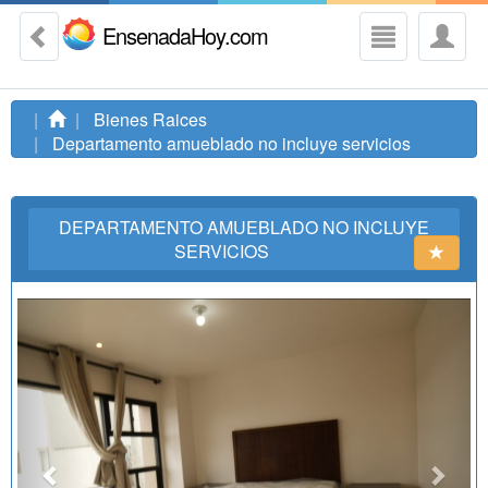
EnsenadaHoy.com
Bienes Raices
Departamento amueblado no incluye servicios
DEPARTAMENTO AMUEBLADO NO INCLUYE
SERVICIOS
Previous
Next