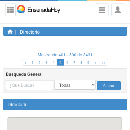
EnsenadaHoy
Directorio
Mostrando 401 - 500 de 3431
<
1
2
3
4
5
6
7
8
9
>
>>
Busqueda General
Buscar
Directorio