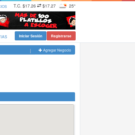
T.C.
$17.26
$17.27
25°
CIOS
Iniciar Sesión
Registrarse
VIAS
Agregar Negocio