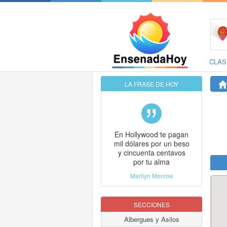
CLAS
LA FRASE DE HOY
En Hollywood te pagan
mil dólares por un beso
y cincuenta centavos
por tu alma
Marilyn Monroe
SECCIONES
Albergues y Asilos