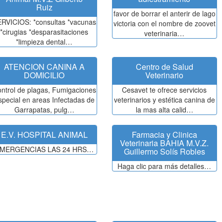
Ruiz
favor de borrar el anterir de lago
RVICIOS: *consultas *vacunas
victoria con el nombre de zoovet
*cirugias *desparasitaciones
veterinaria…
*limpieza dental…
ATENCION CANINA A
Centro de Salud
DOMICILIO
Veterinario
ntrol de plagas, Fumigaciones
Cesavet te ofrece servicios
special en areas Infectadas de
veterinarios y estética canina de
Garrapatas, pulg…
la mas alta calid…
E.V. HOSPITAL ANIMAL
Farmacia y Clinica
Veterinaria BAHIA M.V.Z.
MERGENCIAS LAS 24 HRS…
Guillermo Solís Robles
Haga clic para más detalles…