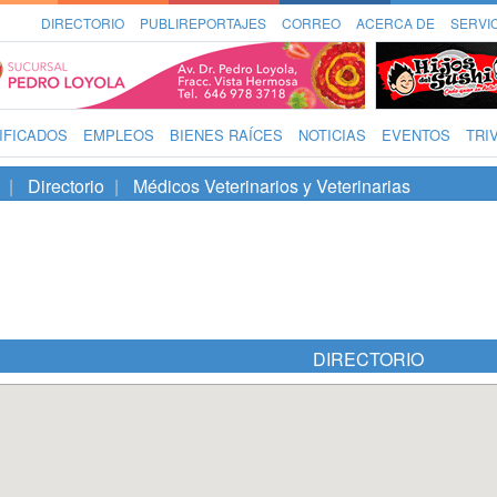
DIRECTORIO
PUBLIREPORTAJES
CORREO
ACERCA DE
SERVI
IFICADOS
EMPLEOS
BIENES RAÍCES
NOTICIAS
EVENTOS
TRI
Directorio
Médicos Veterinarios y Veterinarias
DIRECTORIO