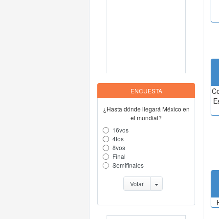
Co
ENCUESTA
E
¿Hasta dónde llegará México en
el mundial?
16vos
4tos
8vos
Final
Semifinales
Votar