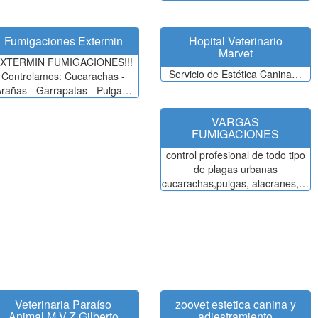
Fumigaciones Extermin
Hopital Veterinario
Marvet
XTERMIN FUMIGACIONES!!!
Servicio de Estética Canina…
Controlamos: Cucarachas -
rañas - Garrapatas - Pulga…
VARGAS
FUMIGACIONES
control profesional de todo tipo
de plagas urbanas
cucarachas,pulgas, alacranes,…
Veterinaria Paraíso
zoovet estetica canina y
Animal M.V.Z Gilberto
adiestramiento