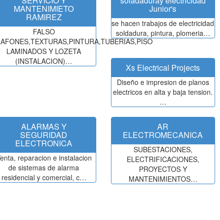
SERVICIO Y
soladaduray electricidad
MANTENIMIETO
Junior's
RAMIREZ
se hacen trabajos de electricidad
FALSO
soldadura, pintura, plomeria…
LAFONES,TEXTURAS,PINTURA,TUBERIAS,PISO
LAMINADOS Y LOZETA
(INSTALACION)…
Xs Electrical Projects
Diseño e impresion de planos
electricos en alta y baja tension.
…
ALARMAS Y
AR
SEGURIDAD
ELECTROMECANICA
ELECTRONICA
SUBESTACIONES,
enta, reparacion e instalacion
ELECTRIFICACIONES,
de sistemas de alarma
PROYECTOS Y
residencial y comercial, c…
MANTENIMIENTOS…