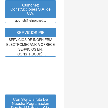
Quiñonez
Construcciones S.A. de
C.V.
qconst@telnor.net…
SERVICIOS PIE
SERVICIOS DE INGENIERIA
ELECTROMECANICA OFRECE
SERVICIOS EN:
::CONSTRUCCIÓ…
Con Sky Disfruta De
Nuestra Pogramacion
Desde 185 Pesos Y Lo