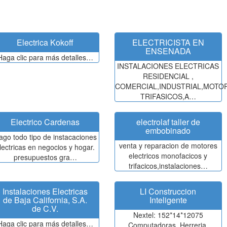
Electrica Kokoff
ELECTRICISTA EN
ENSENADA
Haga clic para más detalles…
INSTALACIONES ELECTRICAS
RESIDENCIAL ,
COMERCIAL,INDUSTRIAL,MOTO
TRIFASICOS,A…
Electrico Cardenas
electrolaf taller de
embobinado
ago todo tipo de instacaciones
venta y reparacion de motores
lectricas en negocios y hogar.
electricos monofacicos y
presupuestos gra…
trifacicos,instalaciones…
Instalaciones Electricas
LI Construccion
de Baja California, S.A.
Inteligente
de C.V.
Nextel: 152*14*12075
Haga clic para más detalles…
Computadoras, Herreria,