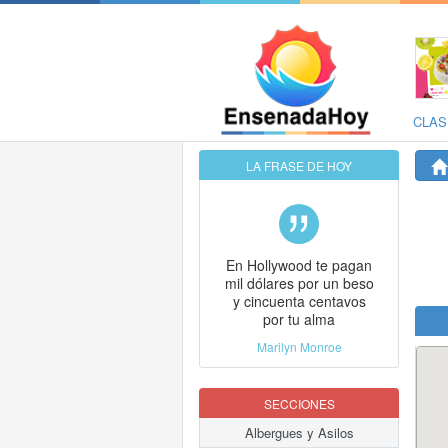
CLAS
LA FRASE DE HOY
En Hollywood te pagan
mil dólares por un beso
y cincuenta centavos
por tu alma
Marilyn Monroe
SECCIONES
Albergues y Asilos