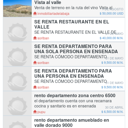
Vista al valle
800 m2 P
Venta de terreno en la ruta del vino Vista al
1 DE AGOSTO
valle fácil y rápido acceso. Superficie de 1,250
inmobiliariadelabaja
$ 50,000.00 USD
m2 Precio $50,000 dlls Enganche $15,000 dlls
SE RENTA RESTAURANTE EN EL
Mensualidad $950 dlls Última m
VALLE
SE RENTA RESTAURANTE EN EL VALLE DE
31 DE MAYO
GUADALUPE. EXCELENTE UBICACIÓN, CON
soriban
$ 40,000.00 M.N.
EXCELENTES AMENIDADES. MAYOR
SE RENTA DEPARTAMENTO PARA
INFORMACION AL WHATSAPP 646 123 60 05
UNA SOLA PERSONA EN ENSENADA
SE RENTA CÓMODO DEPARTAMENTO
31 DE MAYO
TOTALMENTE EQUIPADO EN
soriban
$ 9,500.00 M.N.
FRACCIONAMIENTO BUENAVENTURA.
SE RENTA DEPARTAMENTO PARA
MAYOR INFORMACIÓN AL WHATSAPP
UNA PERSONA EN ENSENADA
6461236005 nota: no mascotas
SE RENTA CÓMODO DEPARTAMENTO
31 DE MAYO
TOTALMENTE EQUIPADO CON
soriban
$ 9,500.00 M.N.
ESTACIONAMIENTO PRIVADO. MAYOR
rento departamento zona centro 6500
INFORMACION AL WHATSAPP 646 123 60 05
el departamento cuenta con una recamara
nota: no mascotas
cocina y sanitario es en ensenada
30 DE ABRIL
pupu
$ 6,500.00 M.N.
rento departamento amueblado en
valle dorado 9000