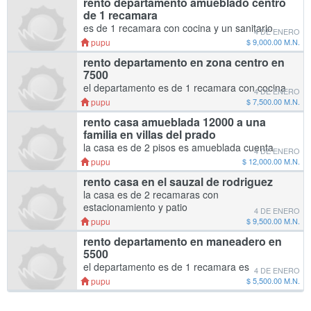
rento departamento amueblado centro
de 1 recamara
es de 1 recamara con cocina y un sanitario
4 DE ENERO
sala con cama estufa y refrigerador es en
pupu
$ 9,000.00 M.N.
ensenada el departamento
rento departamento en zona centro en
7500
el departamento es de 1 recamara con cocina
4 DE ENERO
sanitario es en ensenada zona centro
pupu
$ 7,500.00 M.N.
rento casa amueblada 12000 a una
familia en villas del prado
la casa es de 2 pisos es amueblada cuenta
4 DE ENERO
con refrigerador estufa camas etc.
pupu
$ 12,000.00 M.N.
rento casa en el sauzal de rodriguez
la casa es de 2 recamaras con
estacionamiento y patio
4 DE ENERO
pupu
$ 9,500.00 M.N.
rento departamento en maneadero en
5500
el departamento es de 1 recamara es
4 DE ENERO
ensenada en maneadero en 5500
pupu
$ 5,500.00 M.N.