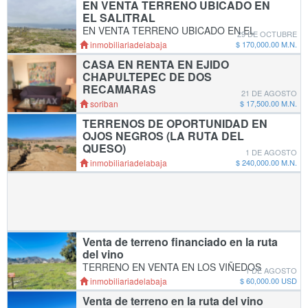
EN VENTA TERRENO UBICADO EN
alfombra, mármol y loseta muy cerca de la
EL SALITRAL
Macro P
EN VENTA TERRENO UBICADO EN EL
29 DE OCTUBRE
SALITRAL (EN ESQUINA) Excelente vista
inmobiliariadelabaja
$ 170,000.00 M.N.
SUP. 200 m2 COSTO DE $170,000.00 pesos
CASA EN RENTA EN EJIDO
ALTA PLUSVALÍA Terreno rústico, se ubican
CHAPULTEPEC DE DOS
pasando IQ medical Mas
RECAMARAS
21 DE AGOSTO
SE RENTA CASA EN EJIDO CHAPULTEPEC
soriban
$ 17,500.00 M.N.
DE DOS RECAMARAS Y DOS BAÑOS.
TERRENOS DE OPORTUNIDAD EN
BASTANTE AMPLIA Y CON
OJOS NEGROS (LA RUTA DEL
ESTACIONAMIENTO PRIVADO. MAYOR
QUESO)
INFORMACION AL WHATS APP 646 276 39
1 DE AGOSTO
TERRENOS DE OPORTUNIDAD EN OJOS
49 CON ADA PÉREZ
inmobiliariadelabaja
$ 240,000.00 M.N.
NEGROS (LA RUTA DEL QUESO) Excelente
vista SUP. 800 m2 COSTO DE $240,000.00
pesos Enganche $10,000.00 pesos
Mensualidad $2,000.0.00 pesos PRECI
Venta de terreno financiado en la ruta
del vino
TERRENO EN VENTA EN LOS VIÑEDOS
1 DE AGOSTO
VALLE DE GUADALUPE Ejido el porvenir,
inmobiliariadelabaja
$ 60,000.00 USD
cerca de vinícolas, a 2 min de la carretera el
Venta de terreno en la ruta del vino
porvenir. fácil y rápido acceso. Superficie de