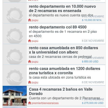
estufa es en ensenada incluye algunos
rento departamento en 10.000 nuevo
servicios mesa boiler gas
de 2 recamaras es ensenada
el departamento es nuevo cuenta con dos
8 DE NOVIEMBRE
recamaras sala cocina y sanitario es en
pupu
$ 10,000.00 M.N.
ensenada deposito 10.000 zona centrica
rento departamento col 89 4500
el departamento es de 1 recamara en 2 piso
en 4500
pupu
8 DE NOVIEMBRE
rento casa amueblada en 850 dollares
x la universidad con alberc
casa de 2 recamaras cercas de pedregal
8 DE NOVIEMBRE
playitas en ensenada de 2 recamaras
pupu
$ 850.00 USD
amueblada con alberca comunal y jacuzy en
rento casa amueblada en 1200 dollares
ensenada cercas de la universidad
zona turistica x coronita
la casa esta ubicada en zona turistica es
amueblada es privada cerca de la playa de
pupu
8 DE NOVIEMBRE
ensenada 1200 dollares de deposito hay
Casa 4 recamaras 2 baños en Valle
alberca
Dorado
Cuenta con un departamento de 2 Recamaras
1 DE NOVIEMBRE
en parte exterior posterior y un cuarto de
premierbienesraices
$ 275,000.00 USD
oficina con acceso por la cochera, pisos con