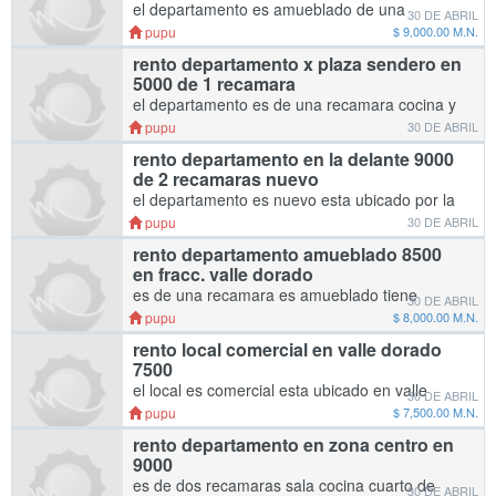
el departamento es amueblado de una
30 DE ABRIL
recamara cocina y sanitario es en ensenada
pupu
$ 9,000.00 M.N.
en fraccionamiento valle dorado
rento departamento x plaza sendero en
5000 de 1 recamara
el departamento es de una recamara cocina y
sanitario en ensenada en la colonia morelos
pupu
30 DE ABRIL
es nuevo el departamento. cuenta con
rento departamento en la delante 9000
estacionamiento
de 2 recamaras nuevo
el departamento es nuevo esta ubicado por la
delante es de dos recamaras en ensenada
pupu
30 DE ABRIL
rento departamento amueblado 8500
en fracc. valle dorado
es de una recamara es amueblado tiene
30 DE ABRIL
cocina sanitario cama cobijas cortinas
pupu
$ 8,000.00 M.N.
microondas television plasma licuadora
rento local comercial en valle dorado
utencilios lavadora secadora y
7500
estacionamiento es en ensenada
el local es comercial esta ubicado en valle
30 DE ABRIL
dorado
pupu
$ 7,500.00 M.N.
rento departamento en zona centro en
9000
es de dos recamaras sala cocina cuarto de
30 DE ABRIL