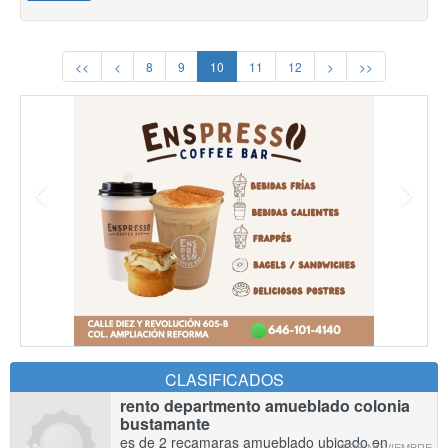
<<
<
8
9
10
11
12
>
>>
CLASIFICADOS
rento departmento amueblado colonia
bustamante
es de 2 recamaras amueblado ubicado en
8 DE NOVIEMBRE