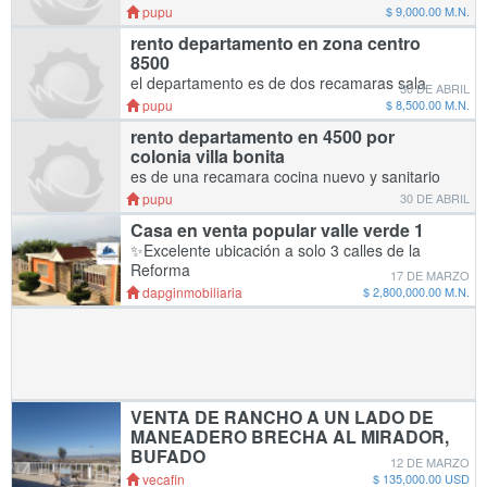
lavar closet es muy amplio es en zona centro
pupu
$ 9,000.00 M.N.
zona tranquila es en primer piso
rento departamento en zona centro
8500
el departamento es de dos recamaras sala
30 DE ABRIL
cocina cuarto de lavar es en ensenada es muy
pupu
$ 8,500.00 M.N.
amplio esta ubicado x central camionera abc
rento departamento en 4500 por
zona centro
colonia villa bonita
es de una recamara cocina nuevo y sanitario
adentro
pupu
30 DE ABRIL
Casa en venta popular valle verde 1
✨️Excelente ubicación a solo 3 calles de la
Reforma
17 DE MARZO
dapginmobiliaria
$ 2,800,000.00 M.N.
VENTA DE RANCHO A UN LADO DE
MANEADERO BRECHA AL MIRADOR,
BUFADO
12 DE MARZO
2,300 M2 DE TERRENO DE CALLE A CALLE,
vecafin
$ 135,000.00 USD