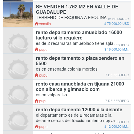
TODO BARDEADO. CON CASA MOVIL, CON
SE VENDEN 1,762 M2 EN VALLE DE
LOZETA, 3 RECAMARAS, 2 BAÑOS, SALA,
GUADALUPE
COMEDOR, COCINA, ESPACIOS GRANDES,
TERRENO DE ESQUINA A ESQUINA,
CISTERNA, BOMBA DE AGUA, FOSA SEPTI
12 DE MARZO
AMPLIO, A SOLO UNA CUADRA DE LA
vecafin
$ 75,000.00 USD
CARRETERA, ENSENADA - TECATE.
rento departamento amueblado 16000
PROPIEDAD PRIVADA, LIBRE DE
facturo si lo requiere
GRAVAMENES. IDEAL PARA CABAÑAS,
es de 2 recamaras amueblado tiene sala
RESTAURANTE O VINICOLA. (64
7 DE FEBRERO
cocina refrigerador estufa es en la zona centro
pupu
$ 16,000.00 M.N.
es amueblado
rento departamento x plaza zendero en
5500
es en ensenada colonia morelos
departamento de 1 recamara con cocina
pupu
7 DE FEBRERO
rento casa amueblada en tijuana 21000
con alberca y gimnacio com
es en valparaiso
pupu
7 DE FEBRERO
rento departamento 12000 x la delante
el departamento es de 2 recamaras x la
delante cercas del fraccionamiento nueva
7 DE FEBRERO
ensenada
pupu
$ 12,000.00 M.N.