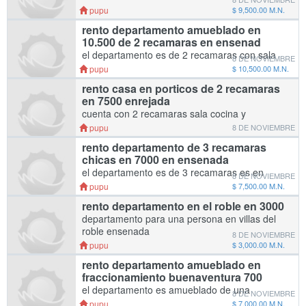
fraccionamie cuenta con refrigerador estufa
pupu
$ 9,500.00 M.N.
bustamante
rento departamento amueblado en
10.500 de 2 recamaras en ensenad
el departamento es de 2 recamaras con sala
8 DE NOVIEMBRE
cocina refrigerador y estufa es en ensenada
pupu
$ 10,500.00 M.N.
rento casa en porticos de 2 recamaras
en 7500 enrejada
cuenta con 2 recamaras sala cocina y
sanitario es en ensenada deposito 7500
pupu
8 DE NOVIEMBRE
rento departamento de 3 recamaras
chicas en 7000 en ensenada
el departamento es de 3 recamaras es en
8 DE NOVIEMBRE
bulevard geranios en ensenada cuesta 7000
pupu
$ 7,500.00 M.N.
es x la presa
rento departamento en el roble en 3000
departamento para una persona en villas del
roble ensenada
8 DE NOVIEMBRE
pupu
$ 3,000.00 M.N.
rento departamento amueblado en
fraccionamiento buenaventura 700
el departamento es amueblado de una
8 DE NOVIEMBRE
recamara cuenta con cama refrigerador y
pupu
$ 7,000.00 M.N.