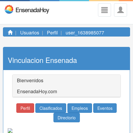
EnsenadaHoy
Usuarios
Perfil
user_1638985077
Vinculacion Ensenada
Bienvenidos
EnsenadaHoy.com
Perfil
Clasificados
Empleos
Eventos
Directorio