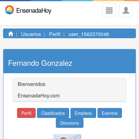
EnsenadaHoy
Usuarios
Perfil
user_1562370048
Fernando Gonzalez
Bienvenidos
EnsenadaHoy.com
Perfil
Clasificados
Empleos
Eventos
Directorio