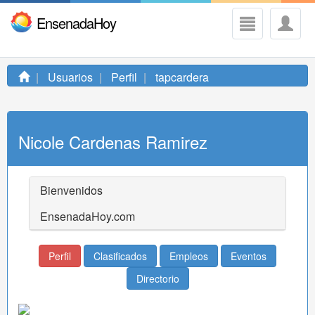
EnsenadaHoy
Usuarios
Perfil
tapcardera
Nicole Cardenas Ramirez
Bienvenidos
EnsenadaHoy.com
Perfil
Clasificados
Empleos
Eventos
Directorio