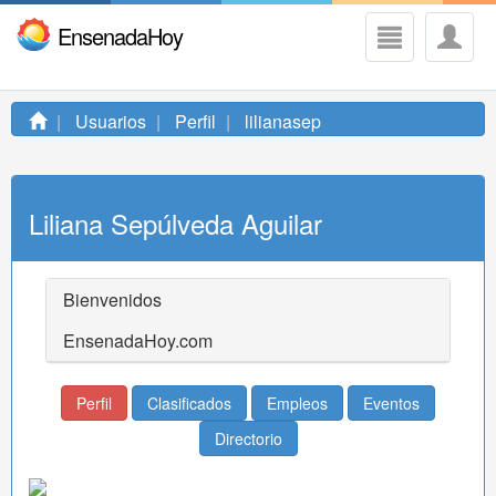
EnsenadaHoy
Usuarios
Perfil
lilianasep
Liliana Sepúlveda Aguilar
Bienvenidos
EnsenadaHoy.com
Perfil
Clasificados
Empleos
Eventos
Directorio