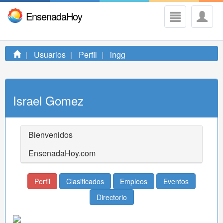
EnsenadaHoy
Usuarios
Perfil
ingg
Israel Gomez
Bienvenidos
EnsenadaHoy.com
Perfil
Clasificados
Empleos
Eventos
Directorio