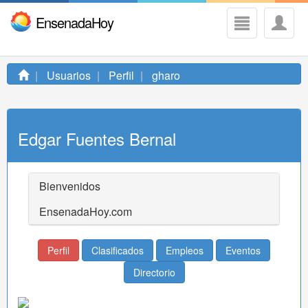
EnsenadaHoy
Usuarios
Perfil
gharo
Edgar Fuentes Bernal
Bienvenidos
EnsenadaHoy.com
Perfil
Clasificados
Empleos
Eventos
Directorio