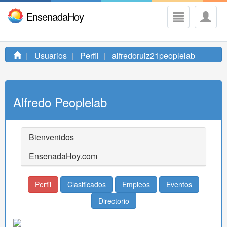
EnsenadaHoy
Usuarios
Perfil
alfredoruiz21peoplelab
Alfredo Peoplelab
Bienvenidos
EnsenadaHoy.com
Perfil
Clasificados
Empleos
Eventos
Directorio