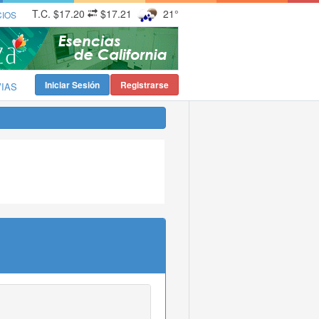
T.C.
$17.20
$17.21
21°
CIOS
Iniciar Sesión
Registrarse
VIAS