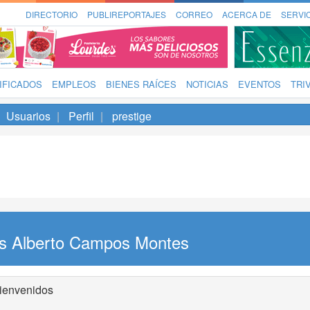
DIRECTORIO
PUBLIREPORTAJES
CORREO
ACERCA DE
SERVI
IFICADOS
EMPLEOS
BIENES RAÍCES
NOTICIAS
EVENTOS
TRI
Usuarios
Perfil
prestige
is Alberto Campos Montes
ienvenidos