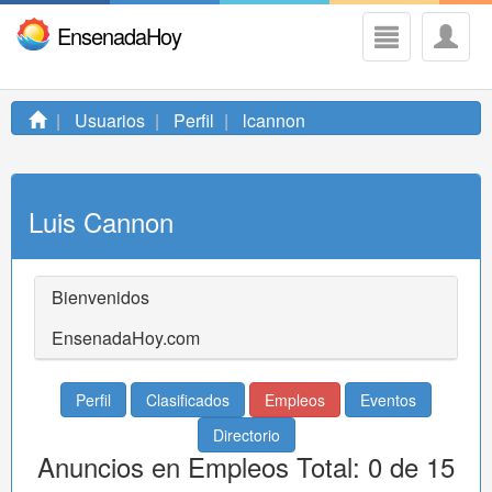
EnsenadaHoy
Usuarios
Perfil
lcannon
Luis Cannon
Bienvenidos
EnsenadaHoy.com
Perfil
Clasificados
Empleos
Eventos
Directorio
Anuncios en Empleos Total: 0 de 15