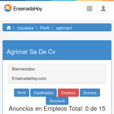
EnsenadaHoy
Usuarios
Perfil
agrimar1
Agrimar Sa De Cv
Bienvenidos
EnsenadaHoy.com
Perfil
Clasificados
Empleos
Eventos
Directorio
Anuncios en Empleos Total: 0 de 15