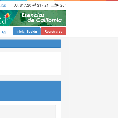
T.C.
$17.20
$17.21
28°
CIOS
Iniciar Sesión
Registrarse
VIAS