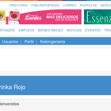
DIRECTORIO
PUBLIREPORTAJES
CORREO
ACERCA DE
SERVI
IFICADOS
EMPLEOS
BIENES RAÍCES
NOTICIAS
EVENTOS
TRI
Usuarios
Perfil
firekingenieria
rinka Rojo
ienvenidos