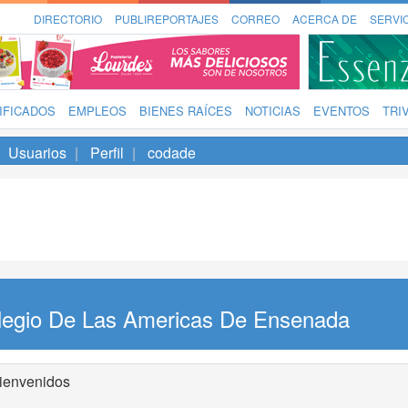
DIRECTORIO
PUBLIREPORTAJES
CORREO
ACERCA DE
SERVI
IFICADOS
EMPLEOS
BIENES RAÍCES
NOTICIAS
EVENTOS
TRI
Usuarios
Perfil
codade
legio De Las Americas De Ensenada
ienvenidos