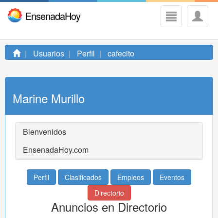
EnsenadaHoy
Usuarios
Perfil
cafecito
Marine Murillo
Bienvenidos
EnsenadaHoy.com
Perfil
Clasificados
Empleos
Eventos
Directorio
Anuncios en Directorio