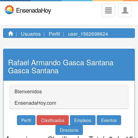
EnsenadaHoy
Usuarios
Perfil
user_1562698624
Rafael Armando Gasca Santana
Gasca Santana
Bienvenidos
EnsenadaHoy.com
Perfil
Clasificados
Empleos
Eventos
Directorio