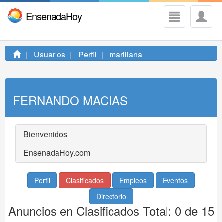
EnsenadaHoy
Usuarios
Perfil
mariliana
FERNANDO MACIAS
Bienvenidos
EnsenadaHoy.com
Perfil
Clasificados
Empleos
Eventos
Directorio
Anuncios en Clasificados Total: 0 de 15