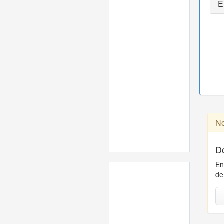
E
No
D
En
de