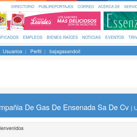
DIRECTORIO
PUBLIREPORTAJES
CORREO
ACERCA DE
SERVI
IFICADOS
EMPLEOS
BIENES RAÍCES
NOTICIAS
EVENTOS
TRI
Usuarios
Perfil
bajagasandoil
mpañia De Gas De Ensenada Sa De Cv
| 
ienvenidos