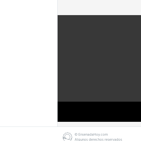
©
EnsenadaHoy.com
Algunos derechos reservados