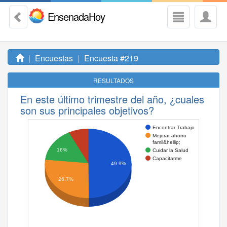
EnsenadaHoy
Encuestas
Encuesta #219
RESULTADOS
En este último trimestre del año, ¿cuales
son sus principales objetivos?
Encontrar Trabajo
Mejorar ahorro
famil&hellip;
16%
Cuidar la Salud
Capacitarme
49.9%
26.7%