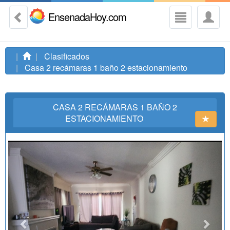
EnsenadaHoy.com
Clasificados
Casa 2 recámaras 1 baño 2 estacionamiento
CASA 2 RECÁMARAS 1 BAÑO 2
ESTACIONAMIENTO
Previous
Next