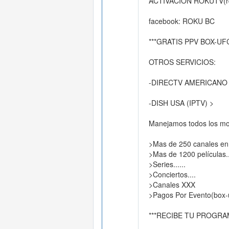
ACTIVACIÓN ROKUTV(rqt
facebook: ROKU BC
***GRATIS PPV BOX-UFC
OTROS SERVICIOS:
-DIRECTV AMERICANO
-DISH USA (IPTV) >
Manejamos todos los m
>Mas de 250 canales en 
>Mas de 1200 películas..
>Series......
>Conciertos....
>Canales XXX
>Pagos Por Evento(box-u
***RECIBE TU PROGRA