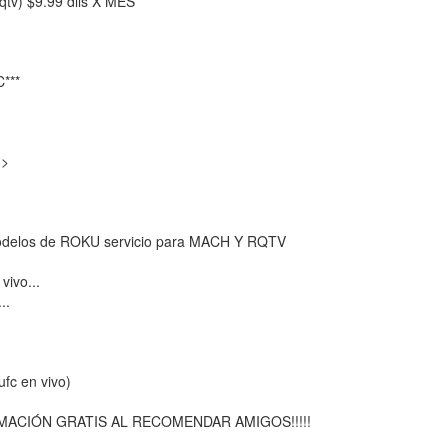
v) $9.99 dlls X MES
***
 >
odelos de ROKU servicio para MACH Y RQTV
vivo...
..
fc en vivo)
MACIÓN GRATIS AL RECOMENDAR AMIGOS!!!!!