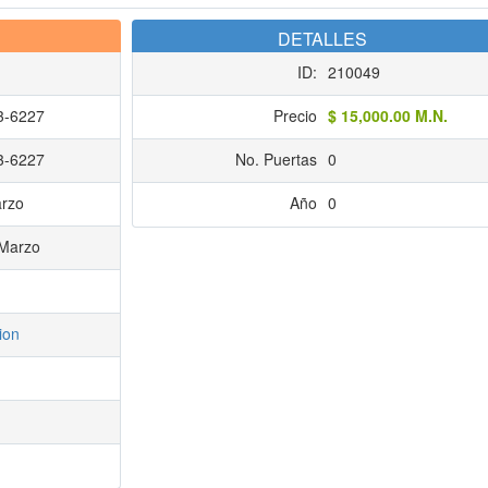
DETALLES
ID:
210049
3-6227
Precio
$ 15,000.00 M.N.
3-6227
No. Puertas
0
rzo
Año
0
 Marzo
ion