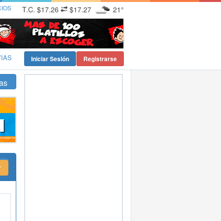
CIOS
T.C.
$17.26
$17.27
21°
VIAS
Iniciar Sesión
Registrarse
as