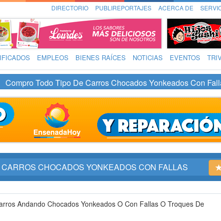
DIRECTORIO
PUBLIREPORTAJES
ACERCA DE
SERVI
IFICADOS
EMPLEOS
BIENES RAÍCES
NOTICIAS
EVENTOS
TRI
Compro Todo Tipo De Carros Chocados Yonkeados Con Fall
E CARROS CHOCADOS YONKEADOS CON FALLAS
arros Andando Chocados Yonkeados O Con Fallas O Troques De