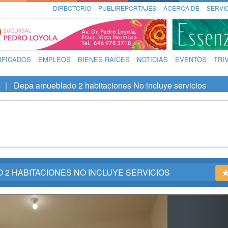
DIRECTORIO
PUBLIREPORTAJES
ACERCA DE
SERVI
IFICADOS
EMPLEOS
BIENES RAÍCES
NOTICIAS
EVENTOS
TRI
s
Depa amueblado 2 habitaciones No incluye servicios
2 HABITACIONES NO INCLUYE SERVICIOS
Ne