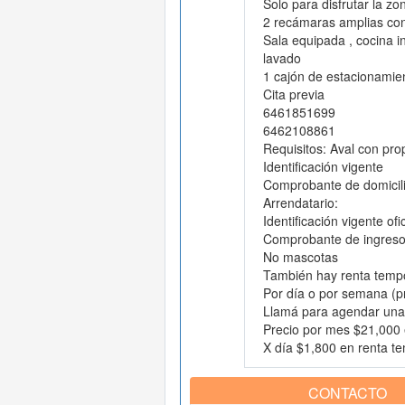
Solo para disfrutar la z
2 recámaras amplias con
Sala equipada , cocina i
lavado
1 cajón de estacionamie
Cita previa
6461851699
6462108861
Requisitos: Aval con pr
Identificación vigente
Comprobante de domicil
Arrendatario:
Identificación vigente ofic
Comprobante de ingres
No mascotas
También hay renta tempo
Por día o por semana (p
Llamá para agendar una 
Precio por mes $21,000 
X día $1,800 en renta te
CONTACTO