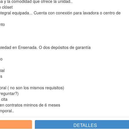
ona y la comodidad que ofrece la unidad..
 clóset
ntegral equipada... Cuenta con conexión para lavadora o centro de
nto
opiedad en Ensenada. O dos depósitos de garantía
io
ial
os
ral ( no son los mismos requisitos)
reguntar?)
cita
en contratos mininos de 6 meses
mporal..
DETALLES