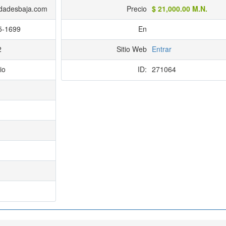
dadesbaja.com
Precio
$ 21,000.00 M.N.
5-1699
En
2
Sitio Web
Entrar
io
ID:
271064