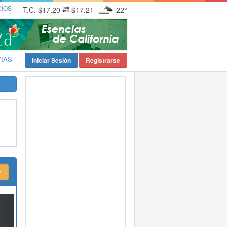
CIOS
T.C.
$17.20
$17.21
22°
VIAS
Iniciar Sesión
Registrarse
xt