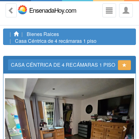
EnsenadaHoy.com
Bienes Raices
Casa Céntrica de 4 recámaras 1 piso
CASA CÉNTRICA DE 4 RECÁMARAS 1 PISO
Previous
Next