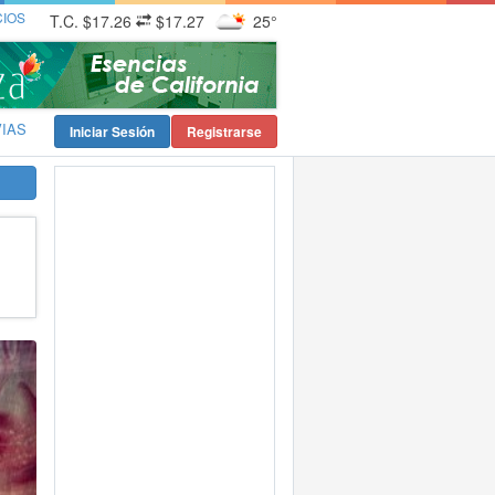
CIOS
T.C.
$17.26
$17.27
25°
VIAS
Iniciar Sesión
Registrarse