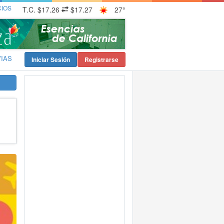
CIOS
T.C.
$17.26
$17.27
27°
VIAS
Iniciar Sesión
Registrarse