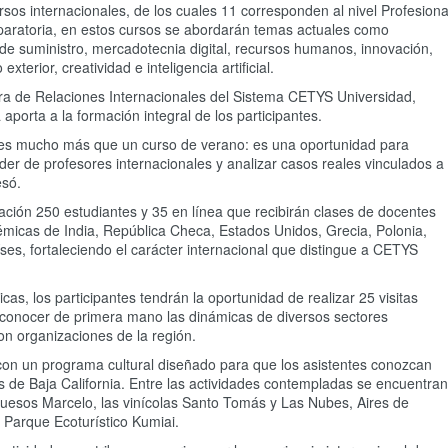
rsos internacionales, de los cuales 11 corresponden al nivel Profesiona
eparatoria, en estos cursos se abordarán temas actuales como
 de suministro, mercadotecnia digital, recursos humanos, innovación,
xterior, creatividad e inteligencia artificial.
ora de Relaciones Internacionales del Sistema CETYS Universidad,
aporta a la formación integral de los participantes.
 es mucho más que un curso de verano: es una oportunidad para
nder de profesores internacionales y analizar casos reales vinculados a
esó.
pación 250 estudiantes y 35 en línea que recibirán clases de docentes
émicas de India, República Checa, Estados Unidos, Grecia, Polonia,
ses, fortaleciendo el carácter internacional que distingue a CETYS
s, los participantes tendrán la oportunidad de realizar 25 visitas
á conocer de primera mano las dinámicas de diversos sectores
on organizaciones de la región.
on un programa cultural diseñado para que los asistentes conozcan
os de Baja California. Entre las actividades contempladas se encuentran
Quesos Marcelo, las vinícolas Santo Tomás y Las Nubes, Aires de
 Parque Ecoturístico Kumiai.