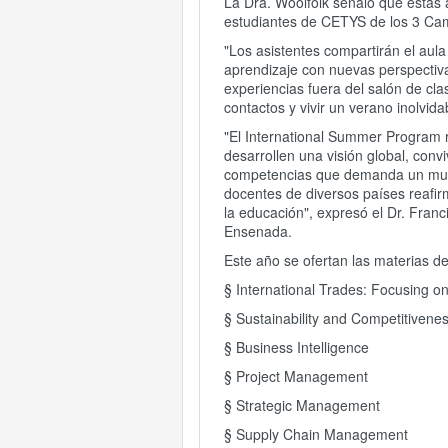
La Dra. Woolfolk señaló que estas a
estudiantes de CETYS de los 3 C
"Los asistentes compartirán el aul
aprendizaje con nuevas perspectivas
experiencias fuera del salón de cla
contactos y vivir un verano inolvida
"El International Summer Program 
desarrollen una visión global, convi
competencias que demanda un mund
docentes de diversos países reafi
la educación", expresó el Dr. Fran
Ensenada.
Este año se ofertan las materias de
§ International Trades: Focusing o
§ Sustainability and Competitivene
§ Business Intelligence
§ Project Management
§ Strategic Management
§ Supply Chain Management