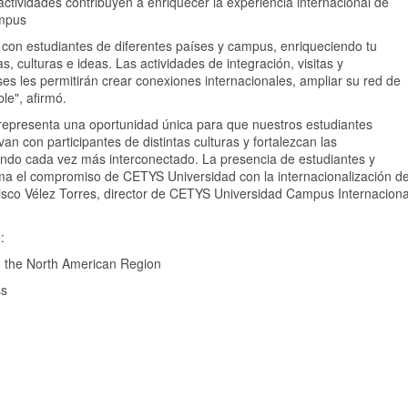
ctividades contribuyen a enriquecer la experiencia internacional de
ampus
a con estudiantes de diferentes países y campus, enriqueciendo tu
, culturas e ideas. Las actividades de integración, visitas y
ses les permitirán crear conexiones internacionales, ampliar su red de
ble", afirmó.
representa una oportunidad única para que nuestros estudiantes
van con participantes de distintas culturas y fortalezcan las
o cada vez más interconectado. La presencia de estudiantes y
rma el compromiso de CETYS Universidad con la internacionalización d
cisco Vélez Torres, director de CETYS Universidad Campus Internaciona
:
n the North American Region
ss