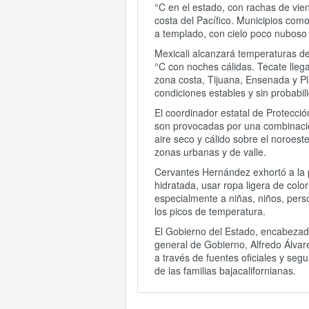
°C en el estado, con rachas de vien
costa del Pacífico. Municipios com
a templado, con cielo poco nuboso
Mexicali alcanzará temperaturas de
°C con noches cálidas. Tecate lle
zona costa, Tijuana, Ensenada y P
condiciones estables y sin probabili
El coordinador estatal de Protecci
son provocadas por una combinación
aire seco y cálido sobre el noroest
zonas urbanas y de valle.
Cervantes Hernández exhortó a la p
hidratada, usar ropa ligera de colo
especialmente a niñas, niños, per
los picos de temperatura.
El Gobierno del Estado, encabezado
general de Gobierno, Alfredo Álva
a través de fuentes oficiales y seg
de las familias bajacalifornianas.