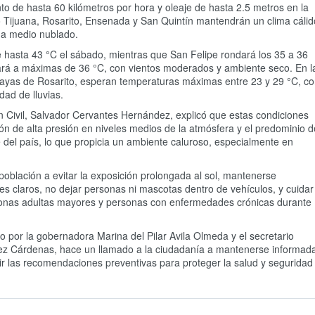
to de hasta 60 kilómetros por hora y oleaje de hasta 2.5 metros en la
o Tijuana, Rosarito, Ensenada y San Quintín mantendrán un clima cálid
 a medio nublado.
 hasta 43 °C el sábado, mientras que San Felipe rondará los 35 a 36
gará a máximas de 36 °C, con vientos moderados y ambiente seco. En l
layas de Rosarito, esperan temperaturas máximas entre 23 y 29 °C, c
dad de lluvias.
ón Civil, Salvador Cervantes Hernández, explicó que estas condiciones
 de alta presión en niveles medios de la atmósfera y el predominio d
e del país, lo que propicia un ambiente caluroso, especialmente en
oblación a evitar la exposición prolongada al sol, mantenerse
res claros, no dejar personas ni mascotas dentro de vehículos, y cuidar
sonas adultas mayores y personas con enfermedades crónicas durante
 por la gobernadora Marina del Pilar Avila Olmeda y el secretario
rez Cárdenas, hace un llamado a la ciudadanía a mantenerse informad
uir las recomendaciones preventivas para proteger la salud y seguridad