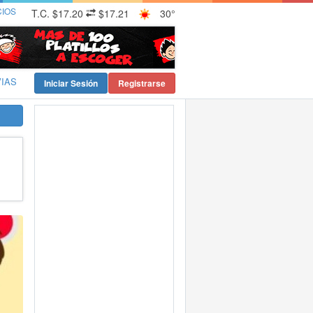
CIOS
T.C.
$17.20
$17.21
30°
VIAS
Iniciar Sesión
Registrarse