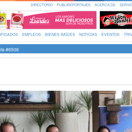
DIRECTORIO
PUBLIREPORTAJES
ACERCA DE
SERVI
IFICADOS
EMPLEOS
BIENES RAÍCES
NOTICIAS
EVENTOS
TRI
ta #6506