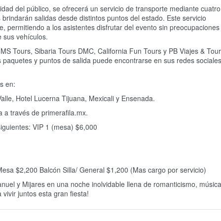
ad del público, se ofrecerá un servicio de transporte mediante cuatro
brindarán salidas desde distintos puntos del estado. Este servicio
ue, permitiendo a los asistentes disfrutar del evento sin preocupaciones
 sus vehículos.
:MS Tours, Sibaria Tours DMC, California Fun Tours y PB Viajes & Tou
s paquetes y puntos de salida puede encontrarse en sus redes sociale
s en:
Valle, Hotel Lucerna Tijuana, Mexicali y Ensenada.
 a través de primerafila.mx.
siguientes: VIP 1 (mesa) $6,000
Mesa $2,200 Balcón Silla/ General $1,200 (Mas cargo por servicio)
nuel y Mijares en una noche inolvidable llena de romanticismo, músic
ivir juntos esta gran fiesta!