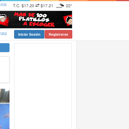
CIOS
T.C.
$17.20
$17.21
22°
VIAS
Iniciar Sesión
Registrarse