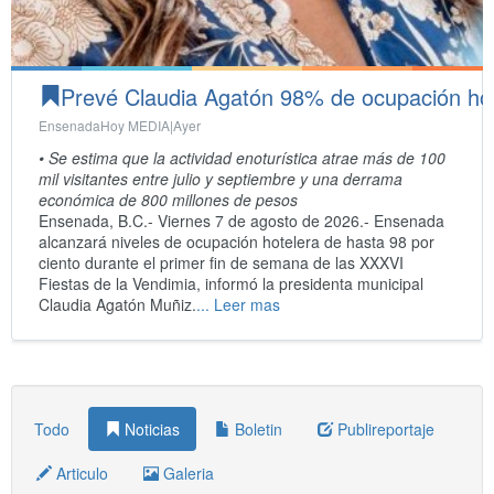
o Empresarial y Academia el nodo estudiantil verd
Prevé Claudia Agatón 98% de ocupación hote
EnsenadaHoy MEDIA|
Ayer
• Se estima que la actividad enoturística atrae más de 100
mil visitantes entre julio y septiembre y una derrama
económica de 800 millones de pesos
Ensenada, B.C.- Viernes 7 de agosto de 2026.- Ensenada
alcanzará niveles de ocupación hotelera de hasta 98 por
ciento durante el primer fin de semana de las XXXVI
Fiestas de la Vendimia, informó la presidenta municipal
Claudia Agatón Muñiz.
... Leer mas
Todo
Noticias
Boletin
Publireportaje
Articulo
Galeria