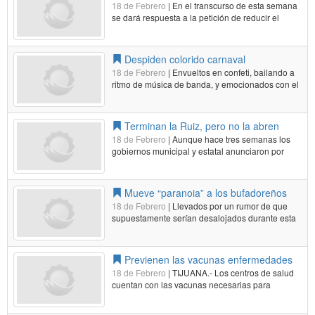
18 de Febrero
| En el transcurso de esta semana
más...
se dará respuesta a la petición de reducir el
precio de las gasolinas en el municipio de
Ensenada, sin que exista todavía una definición
si será aceptada o rechazada tal solicitud. Tras
Despiden colorido carnaval
escuchar los planteamientos…
Leer más...
18 de Febrero
| Envueltos en confeti, bailando a
ritmo de música de banda, y emocionados con el
paso de las comparsas y carros alegóricos, miles
de ciudadanos atestiguaron ayer el último desfile
del Carnaval de Ensenada "Historias y Leyendas
Terminan la Ruiz, pero no la abren
de…
Leer más...
18 de Febrero
| Aunque hace tres semanas los
gobiernos municipal y estatal anunciaron por
separado la conclusión de la prolongación de la
calle Ruiz, a la fecha la arteria no puede ser
utilizada, por lo que residentes de distintas
Mueve “paranoia” a los bufadoreños
colonias de la zona deben…
Leer más...
18 de Febrero
| Llevados por un rumor de que
supuestamente serían desalojados durante esta
semana, locatarios del centro comercial y turístico
"La Bufadora” implementaron un bloqueo en
caso de que llegara alguna unidad de seguridad
Previenen las vacunas enfermedades
pública. Darvy Batallar…
Leer más...
18 de Febrero
| TIJUANA.- Los centros de salud
cuentan con las vacunas necesarias para
prevenir las enfermedades más comunes en los
adultos mayores como la influenza, neumococo,