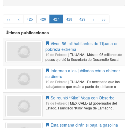
<<
<
425
426
427
428
429
>
>>
Últimas publicaciones
Viven 56 mil habitantes de Tijuana en
pobreza extrema
19 de Febrero
| TIJUANA.- Más de 95 millones de
pesos ejerció la Secretaría de Desarrollo Social
(Sedesol) federal el año pasado en Tijuana, lo
que se distribuyó en 204 proyectos, que al final
Informan a los jubilados cómo obtener
beneficiaron a 83 mil 215 habitantes, informó el
su dinero
delegado Marco…
Leer más...
19 de Febrero
| TIJUANA.- Es necesario que los
trabajadores que están a punto de jubilarse o
aún aquellos que ya recibieron su condición de
pensionados -otorgada por el Instituto Mexicano
Se reunió “Kiko” Vega con Obserbc
del Seguro Social (IMSS)- sepan cómo acceder a
19 de Febrero
| MEXICALI.- El gobernador del
los ahorros que han…
Leer más...
Estado, Francisco “Kiko” Vega de Lamadrid,
recibió este día, en sus oficinas del Centro de
Gobierno, a los representantes del organismo
Observatorio Ciudadano (OBSERBC), que
Esta semana dirán si baja la gasolina
preside Eduardo Martínez Palomera, para…
Leer