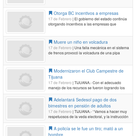
a la petición de 63 mil ensenadenses,
empresarios locales y funcionarios que
solicitaron se reduzca el precio de la gasolina en
Otorga BC incentivos a empresas
Ensenada para igualarlas a las tarifas de…
Leer
17 de Febrero
| El gobierno del estado continúa
más...
otorgando incentivos a las empresas que
contribuyen a la generación de oportunidades de
empleos en la entidad, de acuerdo a lo
establecido en la Cruzada por el Empleo y el
Muere un niño en volcadura
Crecimiento Económico de Baja California…
17 de Febrero
| Una falla mecánica en el sistema
Leer más...
de frenos provocó la volcadura de una pipa
durante la noche del pasado domingo, lo que
dejó como saldo la muerte de un niño de cuatro
años, así como lesiones en tres menores de edad
Modernizaron el Club Campestre de
y dos adultos. El infante de…
Leer más...
Tijuana
17 de Febrero
| TIJUANA.- Con el adecuado
manejo de los recursos se fueron logrando los
objetivos que derivaron en la transformación y
por ende la modernización del Club Campestre
Adelantará Sedesol pago de dos
Tijuana (CTC), subrayó Arturo González Cruz,
bimestres en pensión de adultos
presidente del Consejo Directivo del…
Leer
17 de Febrero
| TIJUANA.- ‘‘Vamos a hacer muy
más...
respetuosos de la veda electoral, y la instrucción
del presidente Enrique Peña Nieto es ver la
posibilidad de que, a finales de marzo, podamos
A policía se le fue un tiro; mató a un
adelantar los siguientes cuatro meses el pago de
hombre