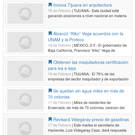
tétanos y tosferina. Así lo afirmó Héctor Zepeda
Innova Tijuana en arquitectura
Cisne-ros, titular de la…
Leer más...
18 de Febrero
| TIJUANA.- Esta ciudad está
ganando posiciones a nivel nacional en materia
de innovación arquitectónica con nuevos
edificios y el rescate de otros que estaban
muriendo y se han vuelto obras funcionales. Así
Alcanzó “Kiko” Vega acuerdos con la
lo afirmó Zurizaid Morales Padilla,…
Leer más...
UNAM y la Profeco
18 de Febrero
| MÉXICO, D.F.- El gobernador de
Baja California, Francisco “Kiko” Vega de
Lamadrid, sostuvo este martes sendas reuniones
con el rector de la Universidad Nacional
Obtienen las maquiladoras certificación
Autónoma de México, José Narro Robles, así
para iva e ieps
como con la procuradora federal del…
Leer
18 de Febrero
| TIJUANA.- El 76% de las
más...
empresas del sector maquilador y de exportación
de Baja California han obtenido la certificación
para el no pago del IVA e IEPS a importaciones
Se quedan sin agua miles en más de
temporales, y en Tijuana representa el 77% de
70 colonias
las solicitantes, según datos de…
Leer más...
17 de Febrero
| Miles de residentes de
Ensenada, de más de 70 colonias, carecen del
suministro de agua luego de que, una vez más, la
línea tres sufriera una avería. La madrugada de
Revisará Videgaray precio de gasolinas
este lunes, residentes de la zona reportaron la
17 de Febrero
| Este martes el secretario de
fuga de agua; aseguran que desde…
Leer más...
Hacienda, Luis Videgaray Caso, dará respuesta